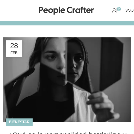
0
S/
0.0
28
FEB
BIENESTAR