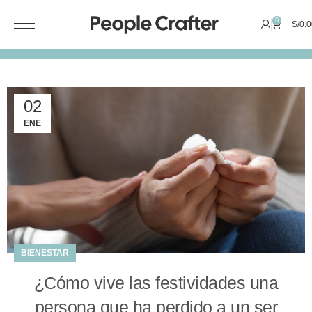
0
S/
0.0
02
ENE
BIENESTAR
¿Cómo vive las festividades una
persona que ha perdido a un ser