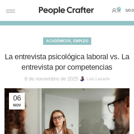
0
S/
0.0
,
ACADÉMICOS
EMPLEO
La entrevista psicológica laboral vs. La
entrevista por competencias
6 de noviembre de 2025
Luis Lazarte
06
NOV