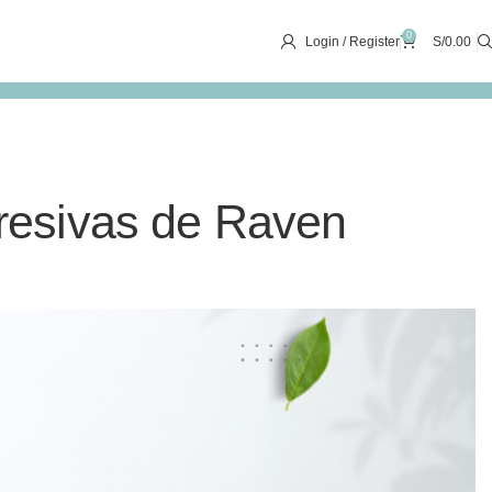
0
Login / Register
S/
0.00
resivas de Raven