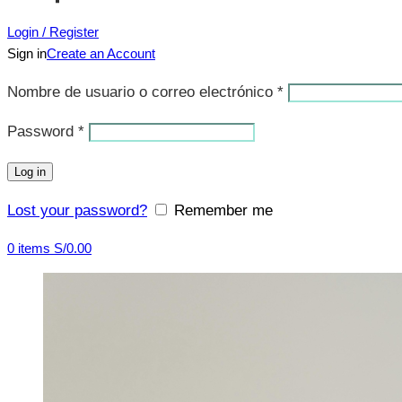
Login / Register
Sign in
Create an Account
Nombre de usuario o correo electrónico
*
Password
*
Log in
Lost your password?
Remember me
0
items
S/
0.00