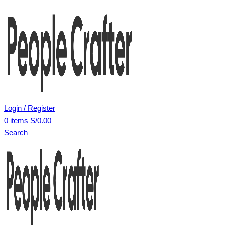
Login / Register
0
items
S/
0.00
Search