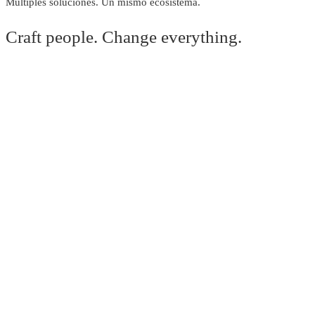
Múltiples soluciones. Un mismo ecosistema.
Craft people. Change everything.
Consulta profesional
Centro psicológico
Asesoría académica
Coaching profesional
Cursos certificados
Cursos en vivo
Cursos autónomos
Campus Virtual
Empleo y talento